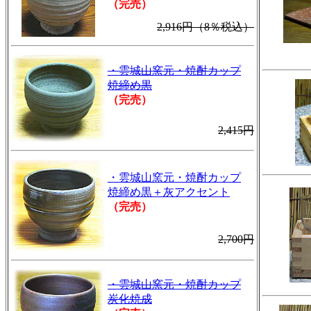
（完売）
2,916円（8％税込）
・雲城山窯元・焼酎カップ
焼締め黒
（完売）
2,415円
・雲城山窯元・焼酎カップ
焼締め黒＋灰アクセント
（完売）
2,700円
・雲城山窯元・焼酎カップ
炭化焼成