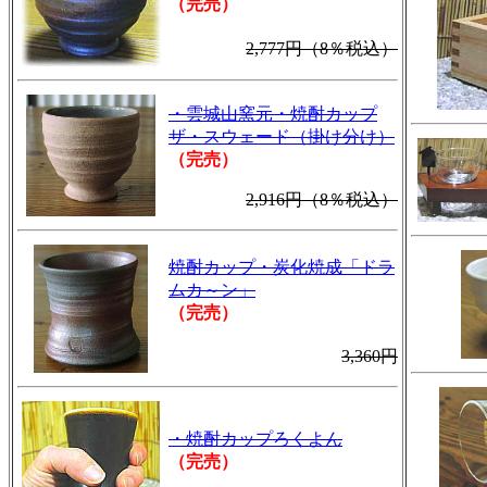
（完売）
2,777円（8％税込）
・雲城山窯元・焼酎カップ
ザ・スウェード（掛け分け）
（完売）
2,916円（8％税込）
焼酎カップ・炭化焼成「ドラ
ムカ～ン」
（完売）
3,360円
・焼酎カップろくよん
（完売）