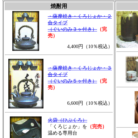
焼酎用
・薩摩焼き・くろじょか・２
合タイプ
（ぐいのみ３ヶ付き）
（完
売）
4,400円（10％税込）
・薩摩焼き・くろじょか・３
合タイプ
（ぐいのみ５ヶ付き）
（完
売）
6,600円（10％税込）
火袋（ひぶくろ）
「くろじょか」を
（完売）
温める専用台