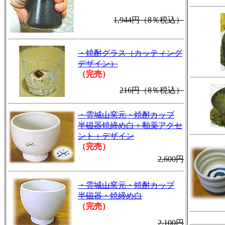
1,944円（8％税込）
・焼酎グラス（カッティング
デザイン）
（完売）
216円（8％税込）
・雲城山窯元・焼酎カップ
半磁器焼締め白＋釉薬アクセ
ント＋デザイン
（完売）
2,600円
・雲城山窯元・焼酎カップ
半磁器・焼締め白
（完売）
2,100円