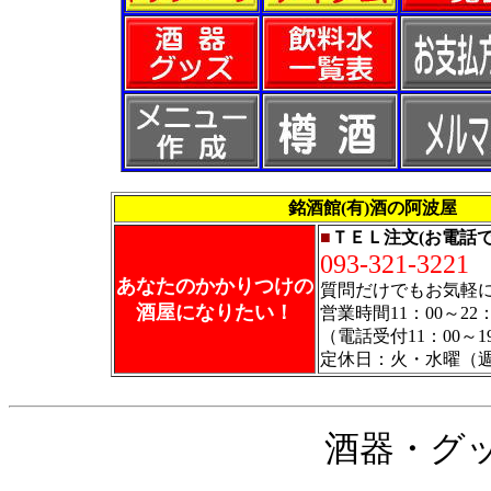
銘酒館(有)酒の阿波屋 福
■
ＴＥＬ注文(お電話
093-321-3221
あなたのかかりつけの
質問だけでもお気軽
酒屋になりたい！
営業時間11：00～22：
（電話受付11：00～1
定休日：火・水曜（
酒器・グ